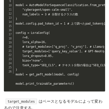
model = AutoModelForSequenceClassification.from_pretrai
    "cyberagent/open-calm-small",

    num_labels = 3 # 分類するクラスの数

)

model.config.pad_token_id = 1 # 上で調べたpad_tokenを設
config = LoraConfig(

    r=8,

    lora_alpha=16,

    # target_modules=["q_proj", "v_proj"], # Llamaを
    target_modules=['query_key_value'], # GPT-NeoXを
    lora_dropout=0.05,

    bias="none",

    task_type="SEQ_CLS", # テキスト分類の場合は"SEQ_CLS"
)

model = get_peft_model(model, config)

model.print_trainable_parameters()
はベースとなるモデルによって変わ
target_modules
るので注意する。