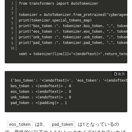
from transformers import AutoTokenizer

tokenizer = AutoTokenizer.from_pretrained("cyberagent/
print(tokenizer.special_tokens_map)

print("bos_token :", tokenizer.bos_token, ",", tokeniz
print("eos_token :", tokenizer.eos_token, ",", tokeniz
print("unk_token :", tokenizer.unk_token, ",", tokeniz
print("pad_token :", tokenizer.pad_token, ",", tokeniz
semt = tokenizer(line[1]+"<|endoftext|>",return_tensor
{'bos_token': '<|endoftext|>', 'eos_token': '<|endoftext|>
bos_token : <|endoftext|> , 0

eos_token : <|endoftext|> , 0

unk_token : <|endoftext|> , 0

pad_token : <|padding|> , 1
は0、
は1となっているの
eos_token
pad_token
で、最終的に以下のようなトークナイズがされていれば