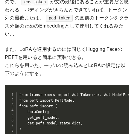
ので、
が文の最後にあることが重要だと思
eos_token
われる。パディングがきちんとできていれば、トークン
列の最後または、
の直前のトークンをクラ
pad_token
ス分類のためのEmbeddingとして使用してくれるみた
い…
また、LoRAを適用するのには同じくHugging Faceの
PEFTを用いると簡単に実装できる。
これらを用いた、モデルの読み込みとLoRAの設定は以
下のようにする。
from transformers import AutoTokenizer, AutoModelForSe
from peft import PeftModel

from peft import (

    LoraConfig,

    get_peft_model,

    get_peft_model_state_dict,

)
