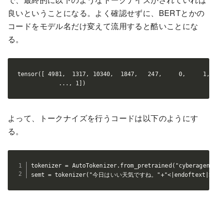
良いということになる。よく確認せずに、BERTとかの
コードをモデル名だけ変えて流用すると酷いことにな
る。
tensor([ 4981,  1317, 10340,  1847,   247,     0,     1,  
            ..., 1])
よって、トークナイズを行うコードは以下のようにす
る。
tokenizer = AutoTokenizer.from_pretrained("cyberagent/
semt = tokenizer("今日はいい天気ですね。"+"<|endoftext|>",retu