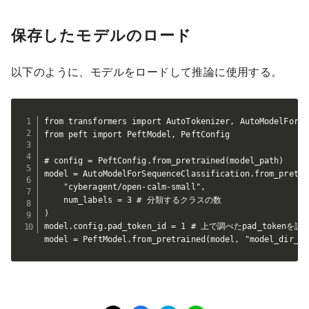
保存したモデルのロード
以下のように、モデルをロードして推論に使用する。
from transformers import AutoTokenizer, AutoModelForSe
from peft import PeftModel, PeftConfig

# config = PeftConfig.from_pretrained(model_path)

model = AutoModelForSequenceClassification.from_pretrai
    "cyberagent/open-calm-small",

    num_labels = 3 # 分類するクラスの数

)

model.config.pad_token_id = 1 # 上で調べたpad_tok
model = PeftModel.from_pretrained(model, "model_dir_pa